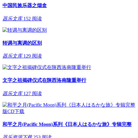
中国民族乐器之烟盒
器乐文库
152 阅读
转调与离调的区别
器乐文库
129 阅读
文字之祖揭碑仪式在陕西洛南隆重举行
器乐文库
127 阅读
和平之月(Pacific Moon)系列《日本人はるかな旅》专辑完整
器乐资源下载
253 阅读