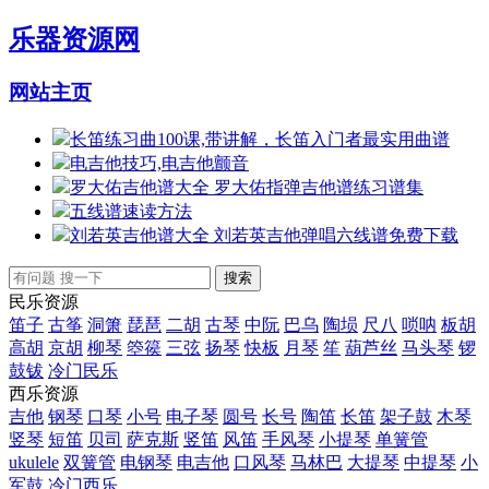
乐器资源网
网站主页
长笛练习曲100课,带讲解，长笛入门者最实用曲谱
电吉他技巧,电吉他颤音
罗大佑吉他谱大全 罗大佑指弹吉他谱练习谱集
五线谱速读方法
刘若英吉他谱大全 刘若英吉他弹唱六线谱免费下载
民乐资源
笛子
古筝
洞箫
琵琶
二胡
古琴
中阮
巴乌
陶埙
尺八
唢呐
板胡
高胡
京胡
柳琴
箜篌
三弦
扬琴
快板
月琴
笙
葫芦丝
马头琴
锣
鼓钹
冷门民乐
西乐资源
吉他
钢琴
口琴
小号
电子琴
圆号
长号
陶笛
长笛
架子鼓
木琴
竖琴
短笛
贝司
萨克斯
竖笛
风笛
手风琴
小提琴
单簧管
ukulele
双簧管
电钢琴
电吉他
口风琴
马林巴
大提琴
中提琴
小
军鼓
冷门西乐