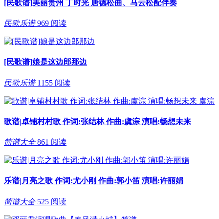
[民歌谱]美丽贵州 丁时光 唐德松曲、马云松配伴奏
民歌乐谱
969 阅读
[民歌谱]娘是这边郎那边
民歌乐谱
1155 阅读
歌谱|卓铺村村歌 作词:张结林 作曲:虞淙 演唱:畅想未来
简谱大全
861 阅读
乐谱|月亮之歌 作词:尤小刚 作曲:郭小笛 演唱:许丽娟
简谱大全
525 阅读