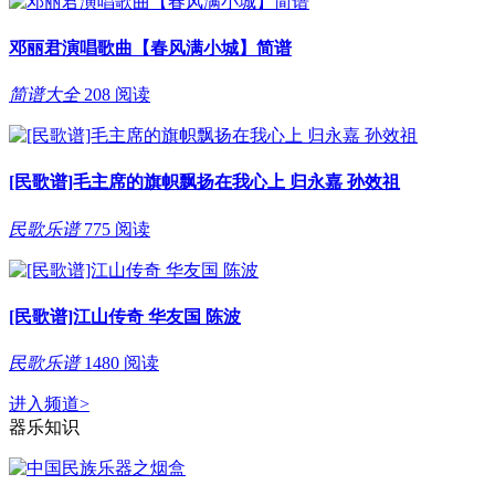
邓丽君演唱歌曲【春风满小城】简谱
简谱大全
208 阅读
[民歌谱]毛主席的旗帜飘扬在我心上 归永嘉 孙效祖
民歌乐谱
775 阅读
[民歌谱]江山传奇 华友国 陈波
民歌乐谱
1480 阅读
进入频道
>
器乐知识