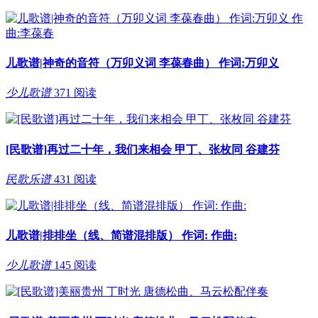
儿歌谱|神奇的音符（万卯义词 李葆春曲） 作词:万卯义
少儿歌谱
371 阅读
[民歌谱]再过二十年，我们来相会 甲丁、张枚同 谷建芬
民歌乐谱
431 阅读
儿歌谱|排排坐（线、简谱混排版） 作词: 作曲:
少儿歌谱
145 阅读