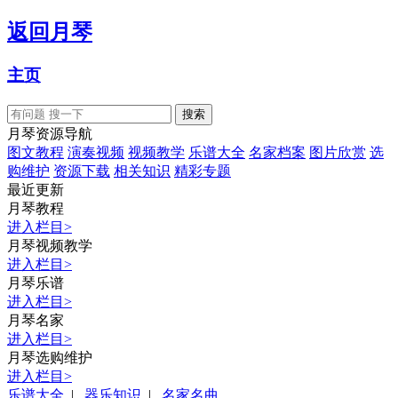
返回
月琴
主页
月琴资源导航
图文教程
演奏视频
视频教学
乐谱大全
名家档案
图片欣赏
选
购维护
资源下载
相关知识
精彩专题
最近更新
月琴教程
进入栏目
>
月琴视频教学
进入栏目
>
月琴乐谱
进入栏目
>
月琴名家
进入栏目
>
月琴选购维护
进入栏目
>
乐谱大全
|
器乐知识
|
名家名曲