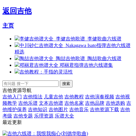
返回
吉他
主页
李健吉他谱大全_李健吉他歌谱_李健歌曲六线谱
中川砂仁吉他谱大全_Nakagawa Isato指弹吉他六线谱
精选
陶喆吉他谱大全_陶喆吉他歌谱_陶喆歌曲六线谱
邓丽君吉他谱大全 邓丽君指弹吉他六线谱集
吉他教程：手指的灵活性
吉他资源导航
吉他入门
吉他指法
儿童吉他
吉他教程
吉他演奏视频
吉他视
频教学
吉他乐谱
文本吉他谱
吉他名家
吉他品牌
吉他选购
吉
他维护保养
吉他知识
吉他图片
吉他音乐
吉他资源下载
吉他
考级
吉他专题
乐理资源
乐谱大全
最近更新