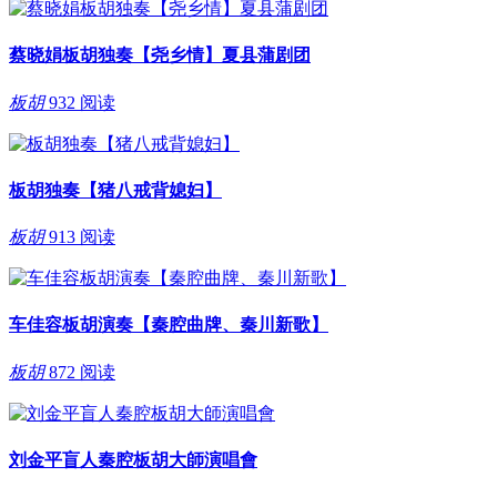
蔡晓娟板胡独奏【尧乡情】夏县蒲剧团
板胡
932 阅读
板胡独奏【猪八戒背媳妇】
板胡
913 阅读
车佳容板胡演奏【秦腔曲牌、秦川新歌】
板胡
872 阅读
刘金平盲人秦腔板胡大師演唱會