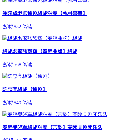
崔院成老师豫剧板胡独奏【乡村喜事】
板胡
582 阅读
板胡名家张耀辉【秦腔曲牌】板胡
板胡
568 阅读
陈忠亮板胡【豫剧】
板胡
549 阅读
秦腔樊晓军板胡独奏【苦韵】高陵县剧团乐队