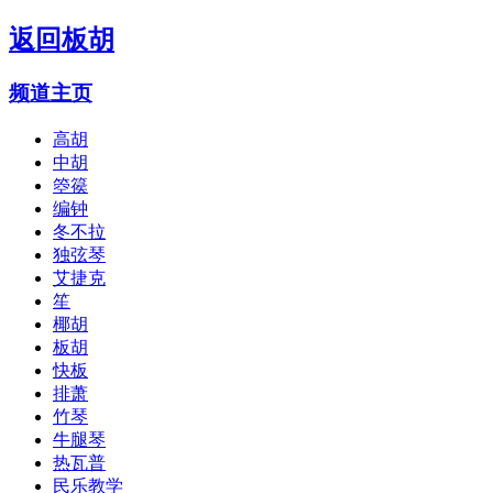
返回
板胡
频道主页
高胡
中胡
箜篌
编钟
冬不拉
独弦琴
艾捷克
笙
椰胡
板胡
快板
排萧
竹琴
牛腿琴
热瓦普
民乐教学