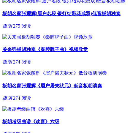
板胡名家张耀辉(眉户名段 银灯结彩花成双)低音板胡独奏
板胡
275 阅读
关来强板胡独奏《秦腔牌子曲》视频欣赏
板胡
274 阅读
板胡名家张耀辉《眉户屠夫状元》低音板胡演奏
板胡
274 阅读
板胡考级曲谱《欢喜》六级