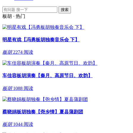
板胡 · 热门
明星有戏【冯勇板胡独奏音乐会 下】
板胡
2274 阅读
车佳容板胡演奏【秦月、高原节日、欢韵】
板胡
1088 阅读
蔡晓娟板胡独奏【尧乡情】夏县蒲剧团
板胡
1044 阅读