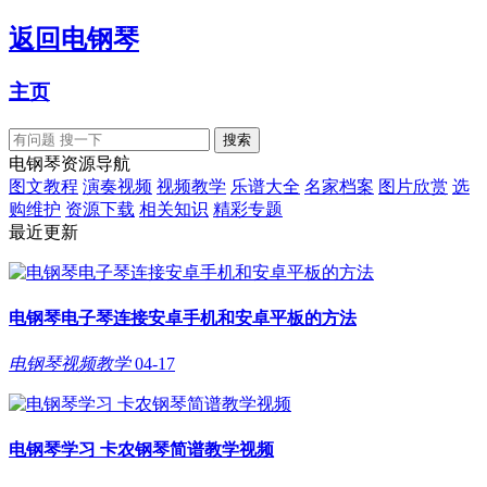
返回
电钢琴
主页
电钢琴资源导航
图文教程
演奏视频
视频教学
乐谱大全
名家档案
图片欣赏
选
购维护
资源下载
相关知识
精彩专题
最近更新
电钢琴电子琴连接安卓手机和安卓平板的方法
电钢琴视频教学
04-17
电钢琴学习 卡农钢琴简谱教学视频