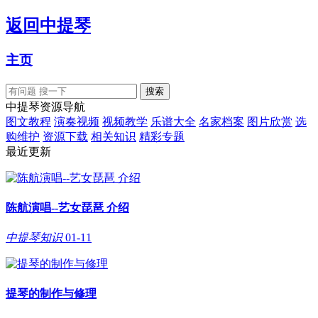
返回
中提琴
主页
中提琴资源导航
图文教程
演奏视频
视频教学
乐谱大全
名家档案
图片欣赏
选
购维护
资源下载
相关知识
精彩专题
最近更新
陈航演唱--艺女琵琶 介绍
中提琴知识
01-11
提琴的制作与修理