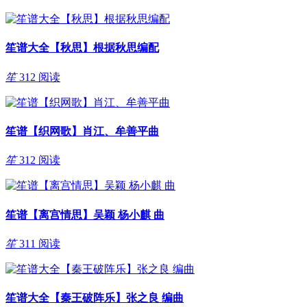
笙谱大全【秋思】根据秋思编配
笙
312 阅读
笙谱【织网歌】肖江、牟善平曲
笙
312 阅读
笙谱【离宫情思】吴颖 杨小麒 曲
笙
311 阅读
笙谱大全【秦王破阵乐】张之良 编曲