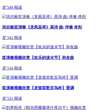
笙
549 阅读
洪志银笙演奏《龙凤呈祥》高沛 曲/ 伴奏 佟彤
笙
542 阅读
笙演奏视频欣赏【欢乐的泼水节】孙友曲
笙
534 阅读
笙演奏视频欣赏【龙笛笙歌百鸟吟】晋调
笙
531 阅读