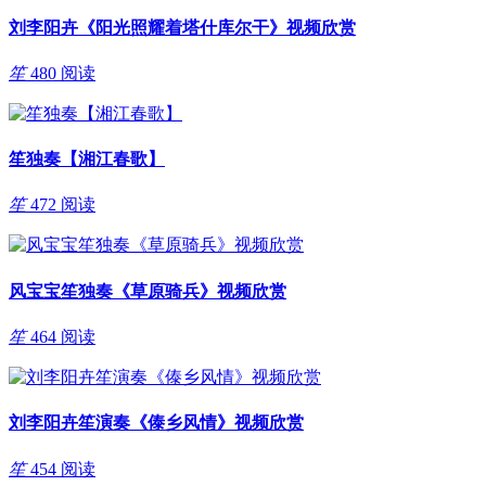
刘李阳卉《阳光照耀着塔什库尔干》视频欣赏
笙
480 阅读
笙独奏【湘江春歌】
笙
472 阅读
风宝宝笙独奏《草原骑兵》视频欣赏
笙
464 阅读
刘李阳卉笙演奏《傣乡风情》视频欣赏
笙
454 阅读