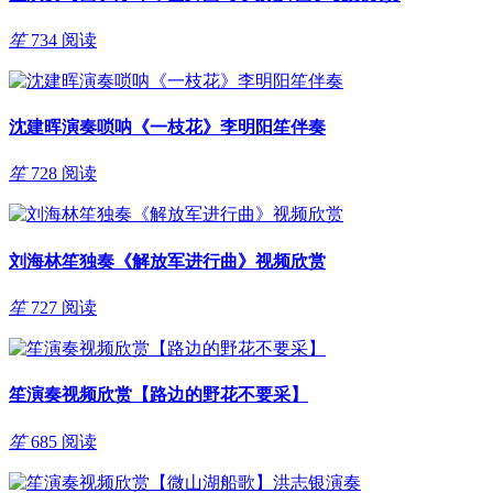
笙
734 阅读
沈建晖演奏唢呐《一枝花》李明阳笙伴奏
笙
728 阅读
刘海林笙独奏《解放军进行曲》视频欣赏
笙
727 阅读
笙演奏视频欣赏【路边的野花不要采】
笙
685 阅读