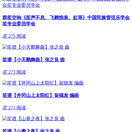
群笙交响《笙声不息、飞鹤惊泉、虹等》中国民族管弦乐学会
笙专业委员学会
笙
275 阅读
笙谱【小天鹅舞曲】张之良 曲
笙
273 阅读
笙谱【井冈山上太阳红】翁镇发 编曲
笙
271 阅读
笙谱【山寨之夜】张之良 曲