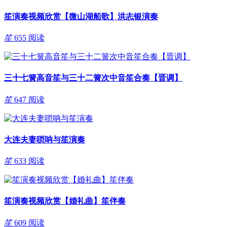
笙演奏视频欣赏【微山湖船歌】洪志银演奏
笙
655 阅读
三十七簧高音笙与三十二簧次中音笙合奏【晋调】
笙
647 阅读
大连夫妻唢呐与笙演奏
笙
633 阅读
笙演奏视频欣赏【婚礼曲】笙伴奏
笙
609 阅读