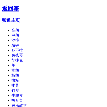
返回
笙
频道主页
高胡
中胡
箜篌
编钟
冬不拉
独弦琴
艾捷克
笙
椰胡
板胡
快板
排萧
竹琴
牛腿琴
热瓦普
民乐教学