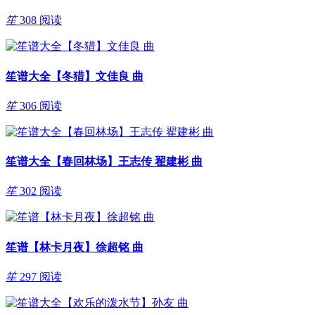
笙
308 阅读
笙谱大全【冬猎】文佳良 曲
笙
306 阅读
笙谱大全【春回林场】王志传 翟建彬 曲
笙
302 阅读
笙谱【林卡月夜】徐超铭 曲
笙
297 阅读