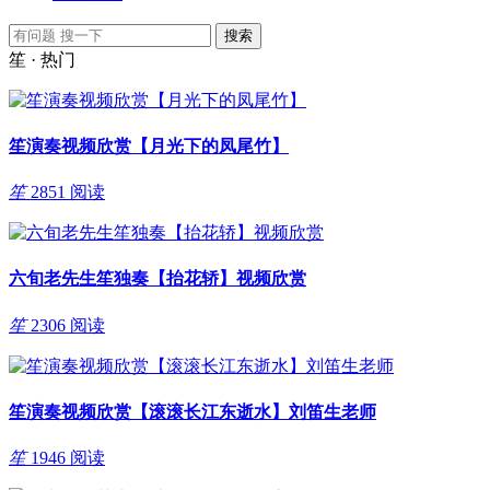
笙 · 热门
笙演奏视频欣赏【月光下的凤尾竹】
笙
2851 阅读
六旬老先生笙独奏【抬花轿】视频欣赏
笙
2306 阅读
笙演奏视频欣赏【滚滚长江东逝水】刘笛生老师
笙
1946 阅读