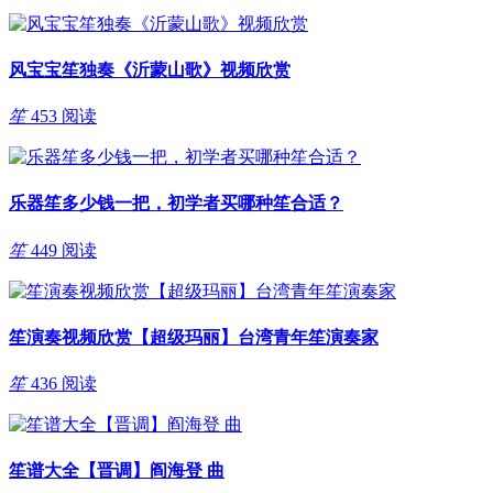
风宝宝笙独奏《沂蒙山歌》视频欣赏
笙
453 阅读
乐器笙多少钱一把，初学者买哪种笙合适？
笙
449 阅读
笙演奏视频欣赏【超级玛丽】台湾青年笙演奏家
笙
436 阅读
笙谱大全【晋调】阎海登 曲