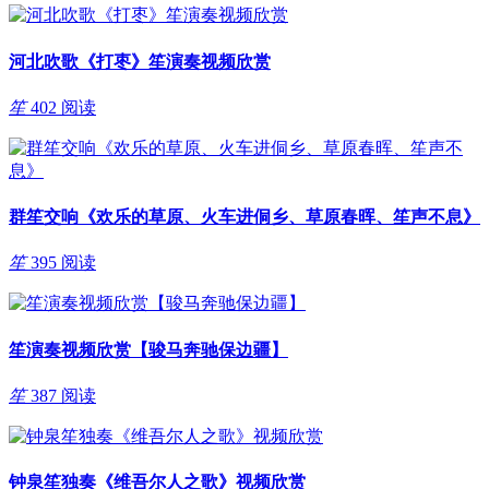
河北吹歌《打枣》笙演奏视频欣赏
笙
402 阅读
群笙交响《欢乐的草原、火车进侗乡、草原春晖、笙声不息》
笙
395 阅读
笙演奏视频欣赏【骏马奔驰保边疆】
笙
387 阅读
钟泉笙独奏《维吾尔人之歌》视频欣赏