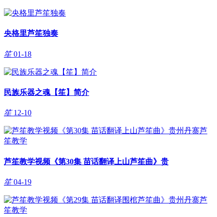
央格里芦笙独奏
笙
01-18
民族乐器之魂【笙】简介
笙
12-10
芦笙教学视频《第30集 苗话翻译上山芦笙曲》贵
笙
04-19