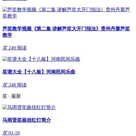
芦笙教学视频《第二集 讲解芦笙大开门指法》贵州丹寨芦笙
教学
笙
249 阅读
笙谱大全【十八板】河南民间乐曲
笙
248 阅读
笙 · 最新
马雨贤笙曲挂红灯简介
笙
01-18