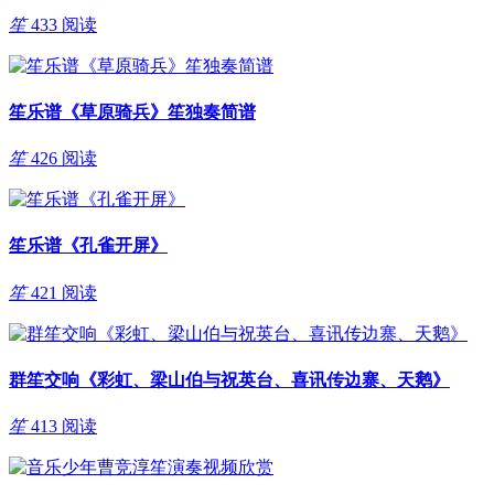
笙
433 阅读
笙乐谱《草原骑兵》笙独奏简谱
笙
426 阅读
笙乐谱《孔雀开屏》
笙
421 阅读
群笙交响《彩虹、梁山伯与祝英台、喜讯传边寨、天鹅》
笙
413 阅读