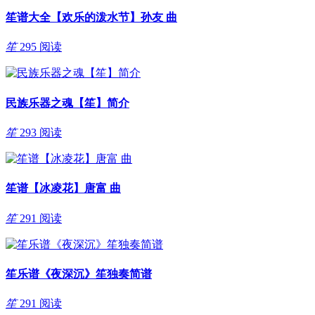
笙谱大全【欢乐的泼水节】孙友 曲
笙
295 阅读
民族乐器之魂【笙】简介
笙
293 阅读
笙谱【冰凌花】唐富 曲
笙
291 阅读
笙乐谱《夜深沉》笙独奏简谱
笙
291 阅读