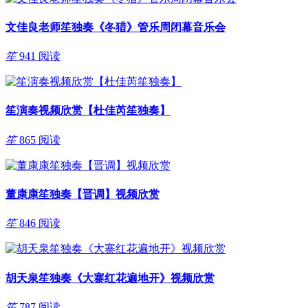
文佳良老师笙独奏《冬猎》管乐周闭幕音乐会
笙
941 阅读
笙演奏视频欣赏【杜佳芮笙独奏】
笙
865 阅读
董康康笙独奏【晋调】视频欣赏
笙
846 阅读
胡天泉笙独奏《大寨红花遍地开》视频欣赏
笙
787 阅读