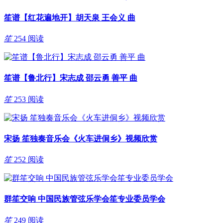
笙谱【红花遍地开】胡天泉 王会义 曲
笙
254 阅读
笙谱【鲁北行】宋志成 邵云勇 善平 曲
笙
253 阅读
宋扬 笙独奏音乐会《火车进侗乡》视频欣赏
笙
252 阅读
群笙交响 中国民族管弦乐学会笙专业委员学会
笙
249 阅读