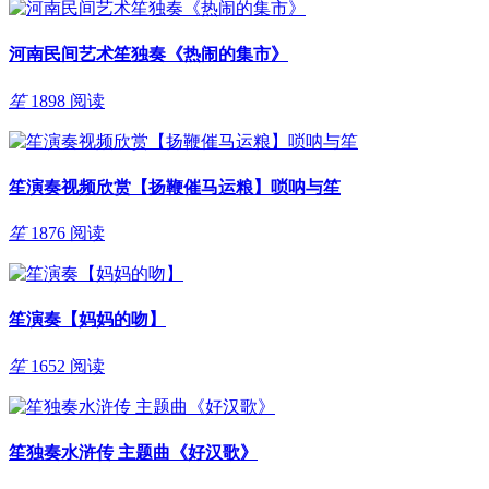
河南民间艺术笙独奏《热闹的集市》
笙
1898 阅读
笙演奏视频欣赏【扬鞭催马运粮】唢呐与笙
笙
1876 阅读
笙演奏【妈妈的吻】
笙
1652 阅读
笙独奏水浒传 主题曲《好汉歌》