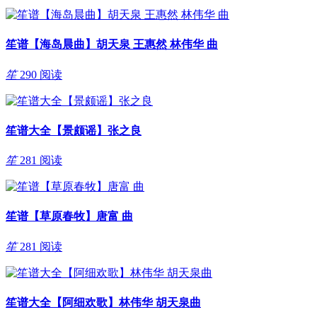
笙谱【海岛晨曲】胡天泉 王惠然 林伟华 曲
笙
290 阅读
笙谱大全【景颇谣】张之良
笙
281 阅读
笙谱【草原春牧】唐富 曲
笙
281 阅读
笙谱大全【阿细欢歌】林伟华 胡天泉曲