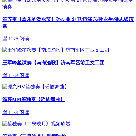
笙齐奏【欢乐的泼水节】孙友曲 刘卫/范泽东/孙永生/洪志银演
奏
笙
1175 阅读
王军峰笙演奏【南海渔歌】济南军区前卫文工团
笙
1163 阅读
漂亮MM笙独奏【瑶族舞曲】
笙
1139 阅读