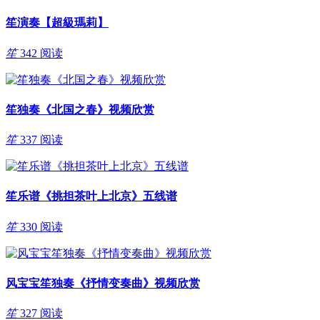
笙演奏【超級瑪莉】
笙
342 阅读
笙独奏《北国之春》视频欣赏
笙
337 阅读
笙乐谱《挑担茶叶上北京》五线谱
笙
330 阅读
风宝宝笙独奏《抒情变奏曲》视频欣赏
笙
327 阅读