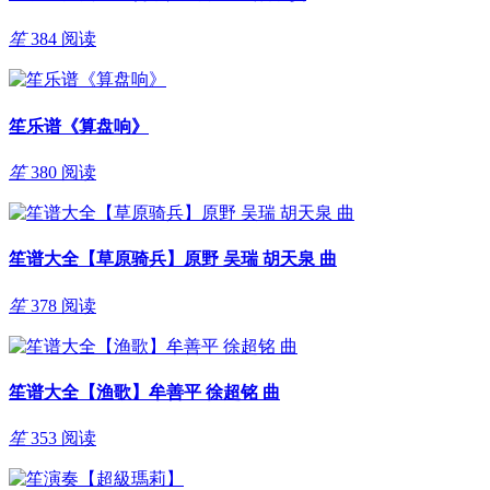
笙
384 阅读
笙乐谱《算盘响》
笙
380 阅读
笙谱大全【草原骑兵】原野 吴瑞 胡天泉 曲
笙
378 阅读
笙谱大全【渔歌】牟善平 徐超铭 曲
笙
353 阅读