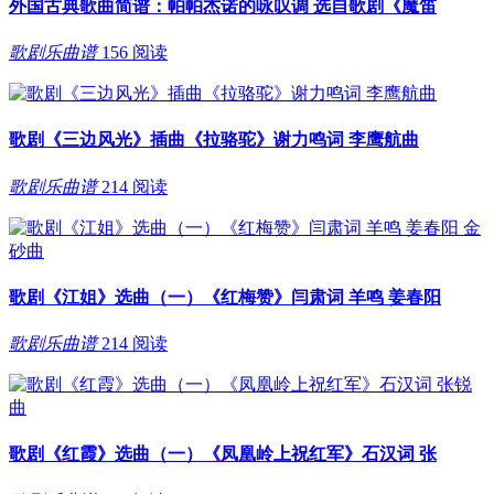
外国古典歌曲简谱：帕帕杰诺的咏叹调 选自歌剧《魔笛
歌剧乐曲谱
156 阅读
歌剧《三边风光》插曲《拉骆驼》谢力鸣词 李鹰航曲
歌剧乐曲谱
214 阅读
歌剧《江姐》选曲（一）《红梅赞》闫肃词 羊鸣 姜春阳
歌剧乐曲谱
214 阅读
歌剧《红霞》选曲（一）《凤凰岭上祝红军》石汉词 张