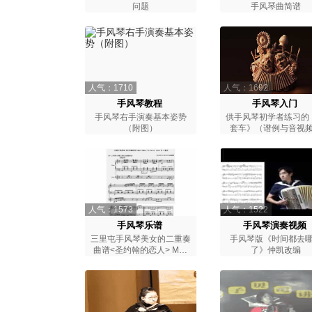
问题
手风琴曲简谱
人气：1710
人气：1692
手风琴教程
手风琴入门
手风琴右手演奏基本姿势
供手风琴初学者练习的
（附图）
套车》（谱例与音视
人气：1573
人气：1522
手风琴乐谱
手风琴演奏视频
三里屯手风琴美女的二重奏
手风琴版《时间都去
曲谱<圣约翰的恋人> Mon
了》仲凯改编
Amant de Saint Jean