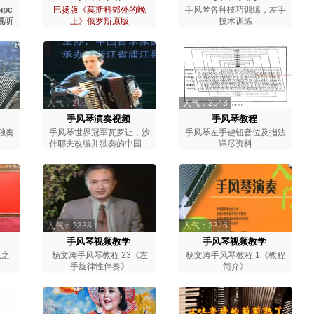
рс
巴扬版《莫斯科郊外的晚
手风琴各种技巧训练，左手
奏视听
上》俄罗斯原版
技术训练
人气：2634
人气：2543
手风琴演奏视频
手风琴教程
独奏
手风琴世界冠军瓦罗让，沙
手风琴左手键钮音位及指法
什耶夫改编并独奏的中国民
详尽资料
歌《送你一支玫瑰花》
人气：2338
人气：2326
手风琴视频教学
手风琴视频教学
队之
杨文涛手风琴教程 23《左
杨文涛手风琴教程 1《教程
手旋律性伴奏》
简介》