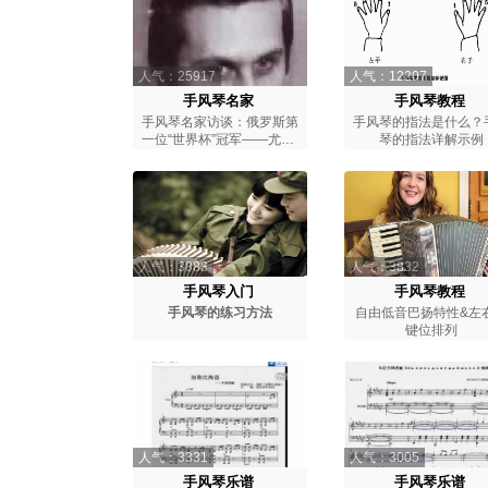
人气：25917
人气：12207
手风琴名家
手风琴教程
手风琴名家访谈：俄罗斯第
手风琴的指法是什么？
一位“世界杯”冠军——尤里·
琴的指法详解示例
沃斯特里
人气：3883
人气：3832
手风琴入门
手风琴教程
手风琴的练习方法
自由低音巴扬特性&左
键位排列
人气：3331
人气：3005
手风琴乐谱
手风琴乐谱