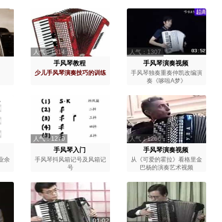
人气：1314
人气：1307
手风琴教程
手风琴演奏视频
少儿手风琴演奏技巧的训练
手风琴独奏重奏仲凯改编演
奏《哆啦A梦》
人气：1270
人气：1266
手风琴入门
手风琴演奏视频
业余
手风琴抖风箱记号及风箱记
从《可爱的霍拉》看格里金
号
巴杨的演奏艺术视频