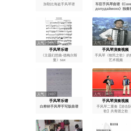
加勒比海盗手风琴谱
车臣手风琴曲谱《Сани
долудаймохк》独
人气：2657
人气：2643
手风琴乐谱
手风琴演奏视频
《主题幻想曲-德梅尔斯
手风琴《牧民之歌》的
曼》sax
艺术视频
人气：2497
人气：2408
手风琴乐谱
手风琴演奏视频
白桦林手风琴手写版曲谱
手风琴二重奏【游击
歌】共青团之歌