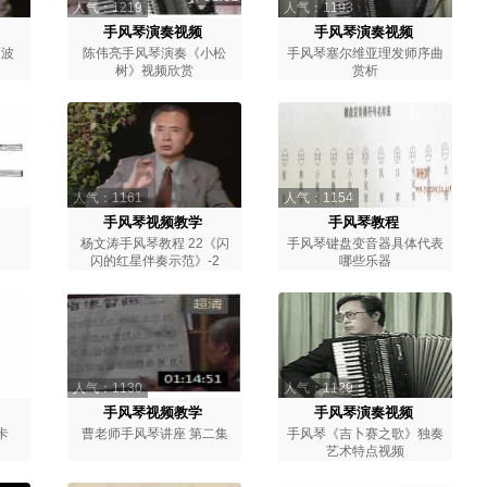
人气：1219
人气：1193
手风琴演奏视频
手风琴演奏视频
《波
陈伟亮手风琴演奏《小松
手风琴塞尔维亚理发师序曲
树》视频欣赏
赏析
人气：1161
人气：1154
手风琴视频教学
手风琴教程
杨文涛手风琴教程 22《闪
手风琴键盘变音器具体代表
闪的红星伴奏示范》-2
哪些乐器
人气：1130
人气：1129
手风琴视频教学
手风琴演奏视频
卡
曹老师手风琴讲座 第二集
手风琴《吉卜赛之歌》独奏
艺术特点视频