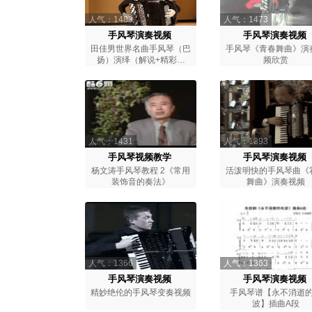
人气：1483
人气：1473
手风琴演奏视频
手风琴演奏视频
田佳男世界名曲手风琴（巴
手风琴《青春舞曲》演
扬）演绎（解说+精彩视
频欣赏
频）
人气：1431
人气：1393
手风琴视频教学
手风琴演奏视频
杨文涛手风琴教程 2《常用
活泼明快的手风琴曲《
装饰音的奏法》
舞曲》演奏视频
人气：1366
人气：1363
手风琴演奏视频
手风琴演奏视频
精妙绝伦的手风琴变奏视频
手风琴谱【永不消逝
波】插曲A段