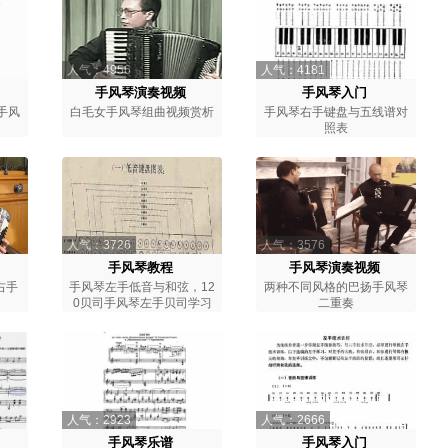
人气：4956
人气：4181
手风琴演奏视频
手风琴入门
手风
白毛女手风琴组曲视频赏析
手风琴右手键盘与五线谱对
照表
人气：3726
人气：3576
手风琴教程
手风琴演奏视频
右手
手风琴左手低音与和弦，12
两种不同风格的巴扬手风琴
0贝司手风琴左手贝司学习
二重奏
人气：2923
人气：2666
手风琴乐谱
手风琴入门