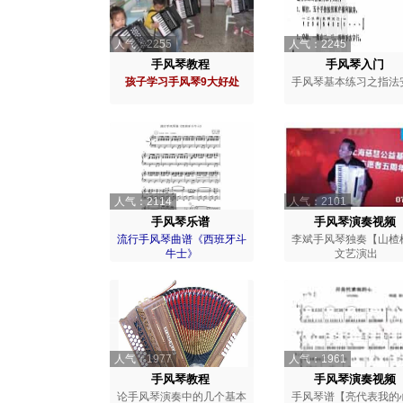
人气：2255
人气：2245
手风琴教程
手风琴入门
孩子学习手风琴9大好处
手风琴基本练习之指法
人气：2114
人气：2101
手风琴乐谱
手风琴演奏视频
流行手风琴曲谱《西班牙斗
李斌手风琴独奏【山楂
牛士》
文艺演出
人气：1977
人气：1961
手风琴教程
手风琴演奏视频
论手风琴演奏中的几个基本
手风琴谱【亮代表我的