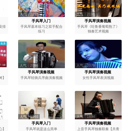
人气：2208
人气：2190
手风琴入门
手风琴演奏视频
安排
手风琴基本练习之双手配合
手风琴《吐鲁番葡萄熟了》
练习
独奏艺术视频
人气：2094
人气：2079
手风琴演奏视频
手风琴演奏视频
树】
手风琴轻骑兵序曲演奏视频
女性手风琴表演视频
人气：1946
人气：1894
手风琴入门
手风琴演奏视频
心】
手风琴就是这么简单
上音手风琴独奏联奏【共青