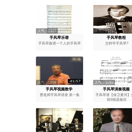
人气：1327
人气：1325
手风琴乐谱
手风琴教程
手风琴曲谱一个人的手风琴
怎样学手风琴?
人气：1298
人气：1293
手风琴视频教学
手风琴演奏视频
曹老师手风琴讲座 第一集
手风琴谱【保卫黄河】
组9级是曲目