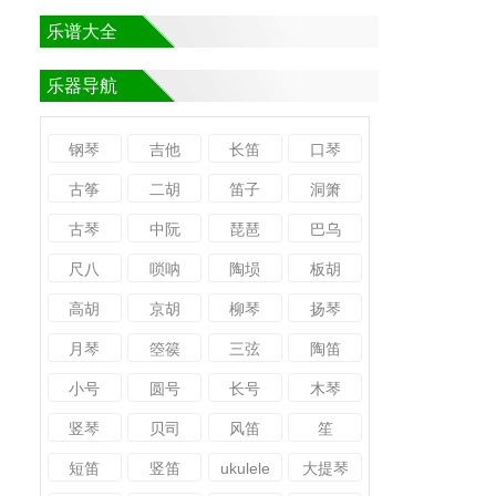
乐谱大全
乐器导航
钢琴
吉他
长笛
口琴
古筝
二胡
笛子
洞箫
古琴
中阮
琵琶
巴乌
尺八
唢呐
陶埙
板胡
高胡
京胡
柳琴
扬琴
月琴
箜篌
三弦
陶笛
小号
圆号
长号
木琴
竖琴
贝司
风笛
笙
短笛
竖笛
ukulele
大提琴