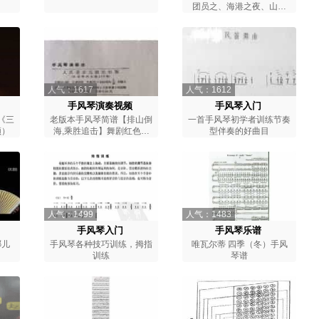
团员之、海港之夜、山楂
树、西班牙斗牛舞】
人气：1617
人气：1612
手风琴演奏视频
手风琴入门
《三
老版本手风琴简谱【排山倒
一首手风琴初学者训练节奏
频）
海,乘胜追击】舞剧红色娘
型伴奏的好曲目
子军选曲
人气：1499
人气：1483
手风琴入门
手风琴乐谱
哪儿
手风琴各种技巧训练，拇指
唯瓦尔蒂 四季（冬）手风
训练
琴谱