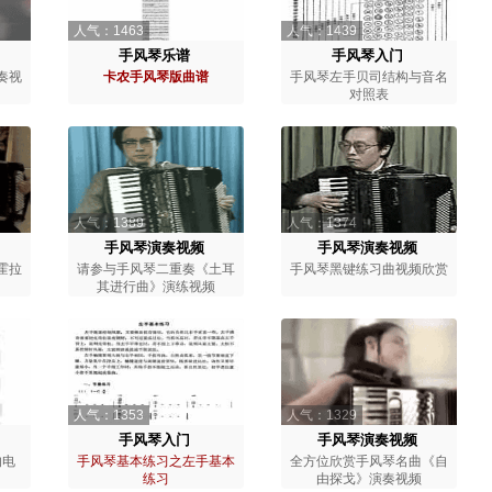
人气：1463
人气：1439
手风琴乐谱
手风琴入门
奏视
卡农手风琴版曲谱
手风琴左手贝司结构与音名
对照表
人气：1389
人气：1374
手风琴演奏视频
手风琴演奏视频
霍拉
请参与手风琴二重奏《土耳
手风琴黑键练习曲视频欣赏
其进行曲》演练视频
人气：1353
人气：1329
手风琴入门
手风琴演奏视频
的电
手风琴基本练习之左手基本
全方位欣赏手风琴名曲《自
练习
由探戈》演奏视频